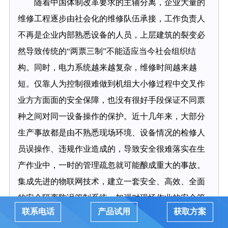
随着中国体制改革要求的主辅分离，企业大量的
维修工程逐步由社会化的维修队伍承接，工作负责人
不再是企业内部熟悉设备的人员，上层建筑的裂变必
然导致传统的“两票三制”不能适应当今社会组织结
构。同时，电力系统越来越复杂，维修时间越来越
短。仅靠人为控制很难做到机组大小修过程中交叉作
业方方面面的安全保障，也没有很好手段保证不同票
种之间对同一设备操作的保护。近十几年来，大部分
生产事故都是由不熟悉现场环境、设备情况的检修人
员误操作、违规作业造成的，导致安全很难落实在生
产作业中，一时的管理疏忽就可能酿成重大的事故。
集成先进的物联网技术，建立一套安全、高效、全面
的安全隔离防误管制系统，加强对现场作业的安全管
联系电话
产品试用
获取方案
控势在必行。